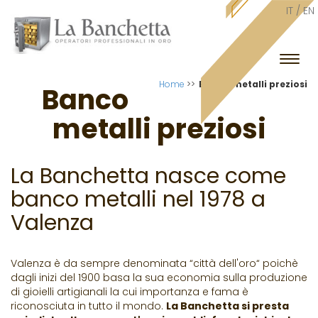
IT /
EN
Espan
barra
Home
>>
Banco metalli preziosi
Banco
di
navig
metalli preziosi
La Banchetta nasce come
banco metalli nel 1978 a
Valenza
Valenza è da sempre denominata “città dell'oro“ poichè
dagli inizi del 1900 basa la sua economia sulla produzione
di gioielli artigianali la cui importanza e fama è
riconosciuta in tutto il mondo.
La Banchetta si presta