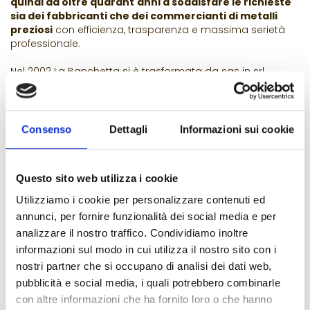
quindi da oltre quarant'anni a soddisfare le richieste
sia dei fabbricanti che dei commercianti di metalli
preziosi
con efficienza, trasparenza e massima serietà
professionale.
Nel 2002 La Banchetta si è trasformata da sas in srl
mantenendo la stessa attenzione ai clienti ma
rinnovando le attrezzature per le lavorazioni, ormai
obsolete. Il nuovo staff è composto da persone addette
al ricevimento clienti, alla trattativa per acquisto e vendita
Consenso
Dettagli
Informazioni sui cookie
di metalli preziosi e alla ricezione di lavorazioni, alle
lavorazioni sopra citate e alle operazioni commerciali
con la clientela.
Questo sito web utilizza i cookie
Attualmente è guidata da due dei soci fondatori.
Utilizziamo i cookie per personalizzare contenuti ed
annunci, per fornire funzionalità dei social media e per
Orario del banco metalli preziosi La Banchetta: 8.30-
analizzare il nostro traffico. Condividiamo inoltre
12.00 e 14.30-17.00, dal lunedì al venerdì.
informazioni sul modo in cui utilizza il nostro sito con i
nostri partner che si occupano di analisi dei dati web,
pubblicità e social media, i quali potrebbero combinarle
con altre informazioni che ha fornito loro o che hanno