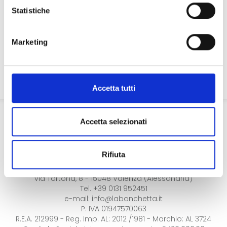
Statistiche
Ho letto la
privacy policy
ed acconsento al trattamento
dei dati ai sensi dell'articolo 13 del GDPR 2016/679
Marketing
INVIA
Accetta tutti
Accetta selezionati
Rifiuta
LA BANCHETTA SRL - Operatori Professionali in Oro
via Tortona, 8 - 15048 Valenza (Alessandria)
Tel. +39 0131 952451
e-mail:
info@labanchetta.it
P. IVA 01947570063
R.E.A. 212999 - Reg. Imp. AL: 2012 /1981 - Marchio: AL 3724