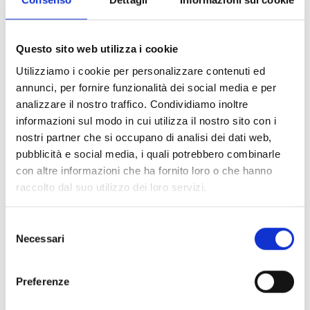
Citta'
Questo sito web utilizza i cookie
Utilizziamo i cookie per personalizzare contenuti ed
Telefono
annunci, per fornire funzionalità dei social media e per
analizzare il nostro traffico. Condividiamo inoltre
informazioni sul modo in cui utilizza il nostro sito con i
Email
nostri partner che si occupano di analisi dei dati web,
pubblicità e social media, i quali potrebbero combinarle
con altre informazioni che ha fornito loro o che hanno
Motivo del contatto
raccolto dal suo utilizzo dei loro servizi.
Selezione
Necessari
del
Controllo umano: riportare la somma dei due numeri
consenso
1 + 6 =
Preferenze