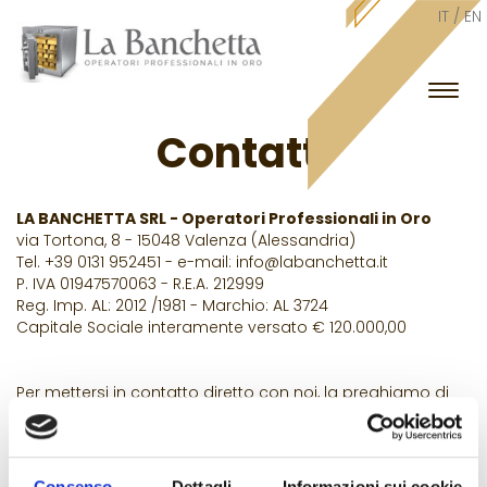
IT /
EN
Espan
barra
Contatti
di
navig
LA BANCHETTA SRL - Operatori Professionali in Oro
via Tortona, 8 - 15048 Valenza (Alessandria)
Tel. +39 0131 952451 - e-mail:
info@labanchetta.it
P. IVA 01947570063 - R.E.A. 212999
Reg. Imp. AL: 2012 /1981 - Marchio: AL 3724
Capitale Sociale interamente versato € 120.000,00
Per mettersi in contatto diretto con noi, la preghiamo di
utilizzare il sottostante modulo
Nome e cognome
Consenso
Dettagli
Informazioni sui cookie