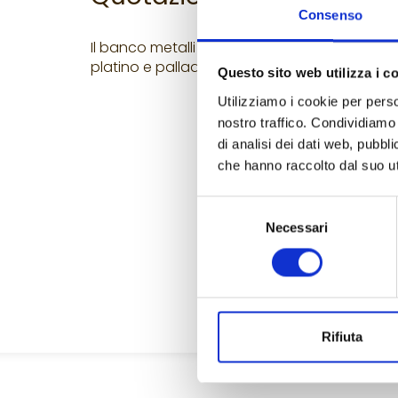
Consenso
Il banco metalli preziosi La Banchetta è in gr
platino e palladio sia al fixing, che nel durant
Questo sito web utilizza i c
Utilizziamo i cookie per perso
nostro traffico. Condividiamo 
di analisi dei dati web, pubbl
che hanno raccolto dal suo uti
Selezione
Necessari
del
consenso
Rifiuta