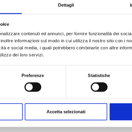
Dettagli
ado di fornire in tempo reale le quotazioni di oro, argento,
e.
ookie
nalizzare contenuti ed annunci, per fornire funzionalità dei socia
inoltre informazioni sul modo in cui utilizza il nostro sito con i 
icità e social media, i quali potrebbero combinarle con altre inform
lizzo dei loro servizi.
Preferenze
Statistiche
Accetta selezionati